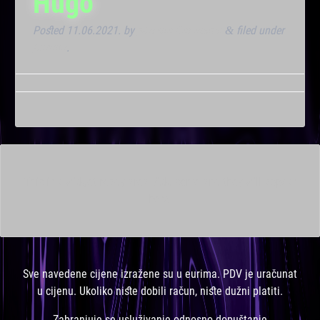
Hugo
Posted
11.06.2021.
by
Marana Bar admin
filed under
&
Dnevna
.
This is a widget ready area. Add some and they will appear
here.
Sve navedene cijene izražene su u eurima. PDV je uračunat
u cijenu. Ukoliko niste dobili račun, niste dužni platiti.
Zabranjuje se usluživanje odnosno dopuštanje