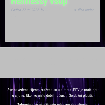
Hennessy vsop
Posted
27.06.2022.
by
Marana Bar admin
filed under
&
VIP
.
This is a widget ready area. Add some and they will appear
here.
Sve navedene cijene izražene su u eurima. PDV je uračunat
u cijenu. Ukoliko niste dobili račun, niste dužni platiti.
Zabranjuje se usluživanje odnosno dopuštanje