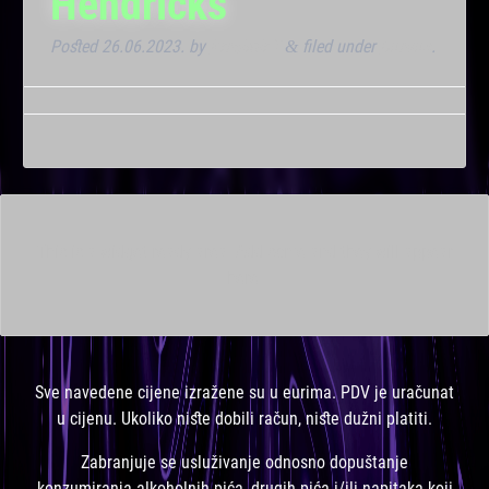
Hendricks
Posted
26.06.2023.
by
Kresimir T
filed under
Dnevna
.
&
This is a widget ready area. Add some and they will appear
here.
Sve navedene cijene izražene su u eurima. PDV je uračunat
u cijenu. Ukoliko niste dobili račun, niste dužni platiti.
Zabranjuje se usluživanje odnosno dopuštanje
konzumiranja alkoholnih pića, drugih pića i/ili napitaka koji