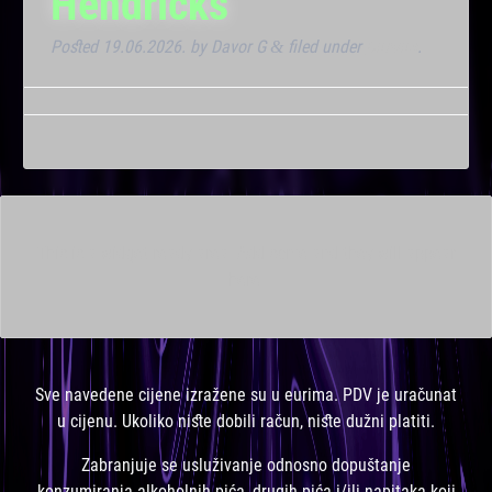
Hendricks
Posted
19.06.2026.
by
Davor G
filed under
Dnevna
.
&
This is a widget ready area. Add some and they will appear
here.
Sve navedene cijene izražene su u eurima. PDV je uračunat
u cijenu. Ukoliko niste dobili račun, niste dužni platiti.
Zabranjuje se usluživanje odnosno dopuštanje
konzumiranja alkoholnih pića, drugih pića i/ili napitaka koji