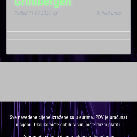
Grimbergen
Posted
11.06.2021.
by
Marana Bar admin
filed under
&
Dnevna
.
This is a widget ready area. Add some and they will appear
here.
Sve navedene cijene izražene su u eurima. PDV je uračunat
u cijenu. Ukoliko niste dobili račun, niste dužni platiti.
Zabranjuje se usluživanje odnosno dopuštanje