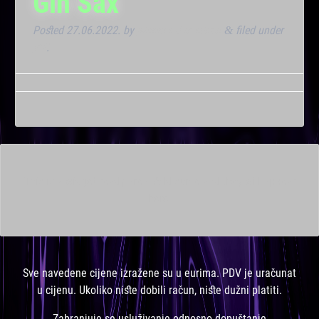
Gin Sax
Posted
27.06.2022.
by
Marana Bar admin
filed under
&
VIP
.
This is a widget ready area. Add some and they will appear
here.
Sve navedene cijene izražene su u eurima. PDV je uračunat
u cijenu. Ukoliko niste dobili račun, niste dužni platiti.
Zabranjuje se usluživanje odnosno dopuštanje