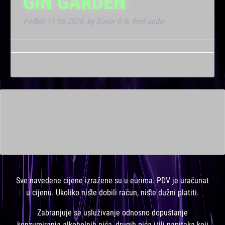
GIN GARDEN
Posted
11.06.2024.
by
Davor G
filed under
Dnevna
.
&
This is a widget ready area. Add some and they will appear
here.
Sve navedene cijene izražene su u eurima. PDV je uračunat
u cijenu. Ukoliko niste dobili račun, niste dužni platiti.
Zabranjuje se usluživanje odnosno dopuštanje
konzumiranja alkoholnih pića, drugih pića i/ili napitaka koji