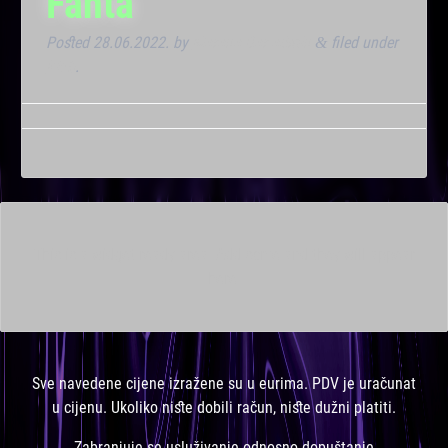
Fanta
Posted
28.06.2022.
by
Marana Bar admin
filed under
&
Klub
.
This is a widget ready area. Add some and they will appear
here.
Sve navedene cijene izražene su u eurima. PDV je uračunat
u cijenu. Ukoliko niste dobili račun, niste dužni platiti.
Zabranjuje se usluživanje odnosno dopuštanje