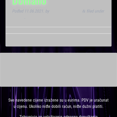
Domano
Posted
11.06.2021.
by
Marana Bar admin
filed under
&
Dnevna
.
This is a widget ready area. Add some and they will appear
here.
Sve navedene cijene izražene su u eurima. PDV je uračunat
u cijenu. Ukoliko niste dobili račun, niste dužni platiti.
Zabranjuje se usluživanje odnosno dopuštanje