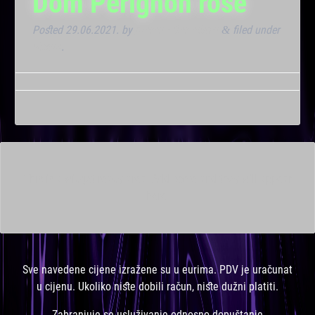
Dom Perignon rose
Posted
29.06.2021.
by
Marana Bar admin
filed under
&
Noćna
.
This is a widget ready area. Add some and they will appear
here.
Sve navedene cijene izražene su u eurima. PDV je uračunat
u cijenu. Ukoliko niste dobili račun, niste dužni platiti.
Zabranjuje se usluživanje odnosno dopuštanje