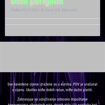
Dom perignon
Posted
03.07.2024.
by
Davor G
filed under
VIP
.
&
This is a widget ready area. Add some and they will appear
here.
Sve navedene cijene izražene su u eurima. PDV je uračunat
u cijenu. Ukoliko niste dobili račun, niste dužni platiti.
Zabranjuje se usluživanje odnosno dopuštanje
konzumiranja alkoholnih pića, drugih pića i/ili napitaka koji