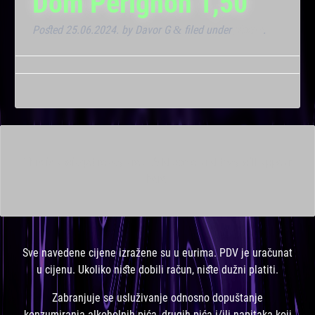
Dom Perignon 1,50
Posted
25.06.2024.
by
Davor G
filed under
Noćna
.
&
This is a widget ready area. Add some and they will appear
here.
Sve navedene cijene izražene su u eurima. PDV je uračunat
u cijenu. Ukoliko niste dobili račun, niste dužni platiti.
Zabranjuje se usluživanje odnosno dopuštanje
konzumiranja alkoholnih pića, drugih pića i/ili napitaka koji