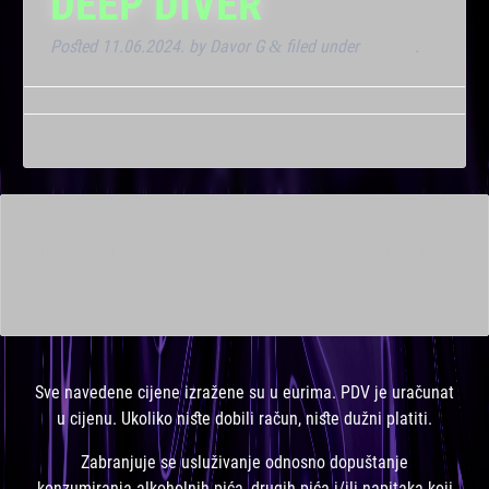
DEEP DIVER
Posted
11.06.2024.
by
Davor G
filed under
Dnevna
.
&
This is a widget ready area. Add some and they will appear
here.
Sve navedene cijene izražene su u eurima. PDV je uračunat
u cijenu. Ukoliko niste dobili račun, niste dužni platiti.
Zabranjuje se usluživanje odnosno dopuštanje
konzumiranja alkoholnih pića, drugih pića i/ili napitaka koji