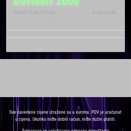
Davidoff 2000
Posted
11.06.2021.
by
Marana Bar admin
filed under
&
Dnevna
,
Klub
,
Noćna
,
VIP
.
This is a widget ready area. Add some and they will appear
here.
Sve navedene cijene izražene su u eurima. PDV je uračunat
u cijenu. Ukoliko niste dobili račun, niste dužni platiti.
Zabranjuje se usluživanje odnosno dopuštanje