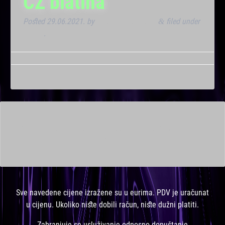
CZ blatina
Posted
29.06.2021.
by
Marana Bar admin
filed under
&
Noćna
.
This is a widget ready area. Add some and they will appear
here.
Sve navedene cijene izražene su u eurima. PDV je uračunat
u cijenu. Ukoliko niste dobili račun, niste dužni platiti.
Zabranjuje se usluživanje odnosno dopuštanje