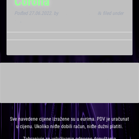
Corona
Posted
27.06.2022.
by
Marana Bar admin
filed under
&
VIP
.
This is a widget ready area. Add some and they will appear
here.
Sve navedene cijene izražene su u eurima. PDV je uračunat
u cijenu. Ukoliko niste dobili račun, niste dužni platiti.
Zabranjuje se usluživanje odnosno dopuštanje