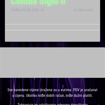
Cohiba Siglo II
Posted
05.06.2026.
by
Marana Bar admin
filed under
&
VIP
.
This is a widget ready area. Add some and they will appear
here.
Sve navedene cijene izražene su u eurima. PDV je uračunat
u cijenu. Ukoliko niste dobili račun, niste dužni platiti.
Zabranjuje se usluživanje odnosno dopuštanje