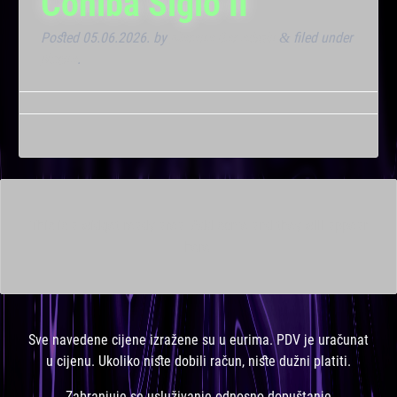
Cohiba Siglo II
Posted
05.06.2026.
by
Marana Bar admin
filed under
&
Noćna
.
This is a widget ready area. Add some and they will appear
here.
Sve navedene cijene izražene su u eurima. PDV je uračunat
u cijenu. Ukoliko niste dobili račun, niste dužni platiti.
Zabranjuje se usluživanje odnosno dopuštanje