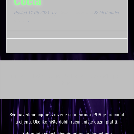
Cocta
Posted
11.06.2021.
by
Marana Bar admin
filed under
&
Dnevna
.
This is a widget ready area. Add some and they will appear
here.
Sve navedene cijene izražene su u eurima. PDV je uračunat
u cijenu. Ukoliko niste dobili račun, niste dužni platiti.
Zabranjuje se usluživanje odnosno dopuštanje