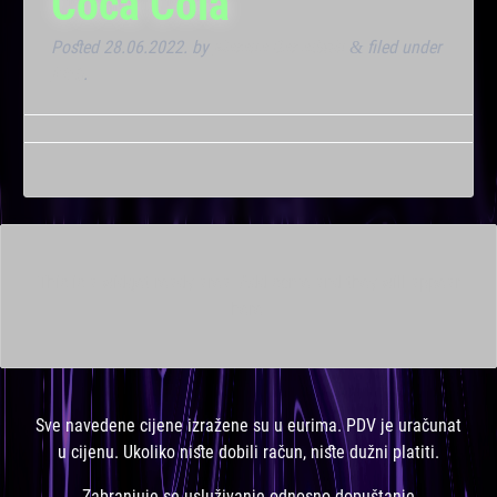
Coca Cola
Posted
28.06.2022.
by
Marana Bar admin
filed under
&
Klub
.
This is a widget ready area. Add some and they will appear
here.
Sve navedene cijene izražene su u eurima. PDV je uračunat
u cijenu. Ukoliko niste dobili račun, niste dužni platiti.
Zabranjuje se usluživanje odnosno dopuštanje