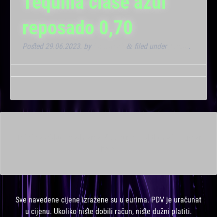
Tequilla clase azul
reposado 0,70
Posted
29.06.2023.
by
Kresimir T
filed under
Noćna
.
&
This is a widget ready area. Add some and they will appear
here.
Sve navedene cijene izražene su u eurima. PDV je uračunat
u cijenu. Ukoliko niste dobili račun, niste dužni platiti.