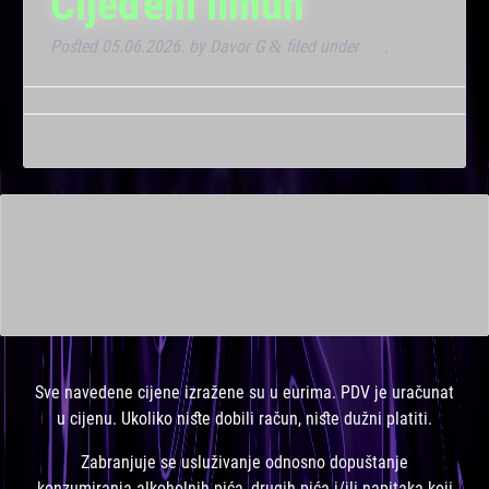
Cijeđeni limun
Posted
05.06.2026.
by
Davor G
filed under
VIP
.
&
This is a widget ready area. Add some and they will appear
here.
Sve navedene cijene izražene su u eurima. PDV je uračunat
u cijenu. Ukoliko niste dobili račun, niste dužni platiti.
Zabranjuje se usluživanje odnosno dopuštanje
konzumiranja alkoholnih pića, drugih pića i/ili napitaka koji