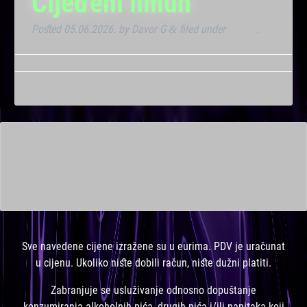
Cijeđeni limun
Posted
05.06.2026.
by
Davor G
filed under
Noćna
.
&
This is a widget ready area. Add some and they will appear
here.
Sve navedene cijene izražene su u eurima. PDV je uračunat
u cijenu. Ukoliko niste dobili račun, niste dužni platiti.
Zabranjuje se usluživanje odnosno dopuštanje
konzumiranja alkoholnih pića, drugih pića i/ili napitaka koji