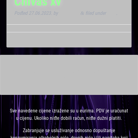
Chivas xv
Posted
27.06.2023.
by
Kresimir T
filed under
Klub
.
&
This is a widget ready area. Add some and they will appear
here.
Sve navedene cijene izražene su u eurima. PDV je uračunat
u cijenu. Ukoliko niste dobili račun, niste dužni platiti.
Zabranjuje se usluživanje odnosno dopuštanje
konzumiranja alkoholnih pića, drugih pića i/ili napitaka koji