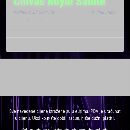
Chivas Royal Salute
Posted
01.07.2021.
by
Marana Bar admin
filed under
&
Dnevna
,
Noćna
.
This is a widget ready area. Add some and they will appear
here.
Sve navedene cijene izražene su u eurima. PDV je uračunat
u cijenu. Ukoliko niste dobili račun, niste dužni platiti.
Zabranjuje se usluživanje odnosno dopuštanje