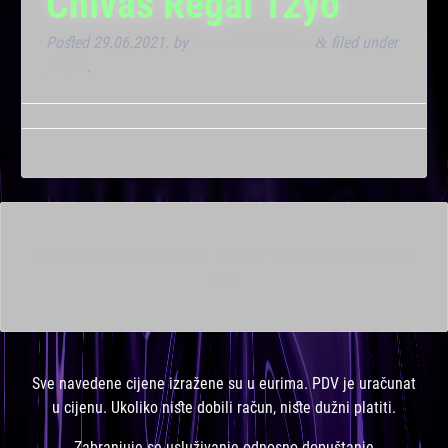
Chivas Regal 12yo
Posted
29.06.2021.
by
Marana Bar admin
filed under
&
Noćna
.
This is a widget ready area. Add some and they will appear
here.
Sve navedene cijene izražene su u eurima. PDV je uračunat
u cijenu. Ukoliko niste dobili račun, niste dužni platiti.
Zabranjuje se usluživanje odnosno dopuštanje