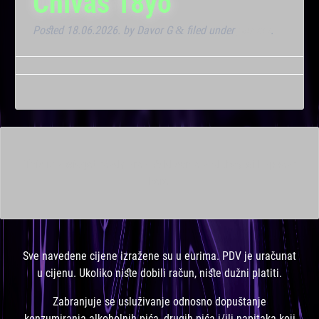
Chivas 18yo
Posted
18.06.2026.
by
Davor G
filed under
Dnevna
.
&
This is a widget ready area. Add some and they will appear
here.
Sve navedene cijene izražene su u eurima. PDV je uračunat
u cijenu. Ukoliko niste dobili račun, niste dužni platiti.
Zabranjuje se usluživanje odnosno dopuštanje
konzumiranja alkoholnih pića, drugih pića i/ili napitaka koji