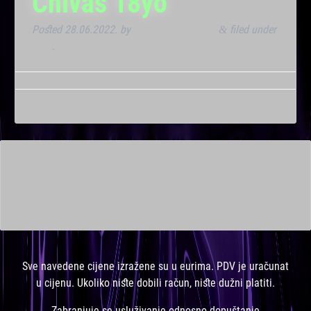
Chivas 18yo
Posted
28.06.2022.
by
Marana Bar admin
filed under
&
Klub
.
This is a widget ready area. Add some and they will appear
here.
Sve navedene cijene izražene su u eurima. PDV je uračunat
u cijenu. Ukoliko niste dobili račun, niste dužni platiti.
Zabranjuje se usluživanje odnosno dopuštanje