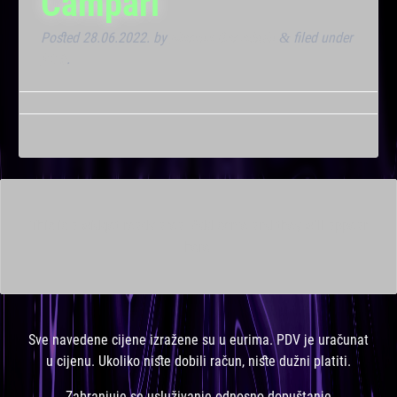
Campari
Posted
28.06.2022.
by
Marana Bar admin
filed under
&
Klub
.
This is a widget ready area. Add some and they will appear
here.
Sve navedene cijene izražene su u eurima. PDV je uračunat
u cijenu. Ukoliko niste dobili račun, niste dužni platiti.
Zabranjuje se usluživanje odnosno dopuštanje