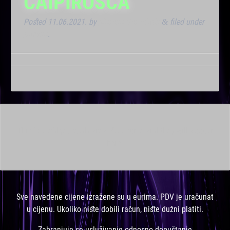
CAIPIROSCA
Posted
11.06.2021.
by
Marana Bar admin
filed under
&
Dnevna
.
This is a widget ready area. Add some and they will appear
here.
Sve navedene cijene izražene su u eurima. PDV je uračunat
u cijenu. Ukoliko niste dobili račun, niste dužni platiti.
Zabranjuje se usluživanje odnosno dopuštanje