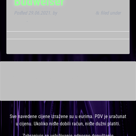
Budweiser
Posted
29.06.2021.
by
Marana Bar admin
filed under
&
Noćna
.
This is a widget ready area. Add some and they will appear
here.
Sve navedene cijene izražene su u eurima. PDV je uračunat
u cijenu. Ukoliko niste dobili račun, niste dužni platiti.
Zabranjuje se usluživanje odnosno dopuštanje