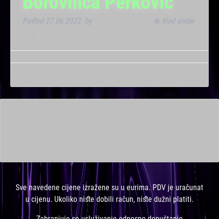
Borovnica Perkovic
Posted
27.06.2022.
by
Marana Bar admin
filed under
&
VIP
.
This is a widget ready area. Add some and they will appear
here.
Sve navedene cijene izražene su u eurima. PDV je uračunat
u cijenu. Ukoliko niste dobili račun, niste dužni platiti.
Zabranjuje se usluživanje odnosno dopuštanje