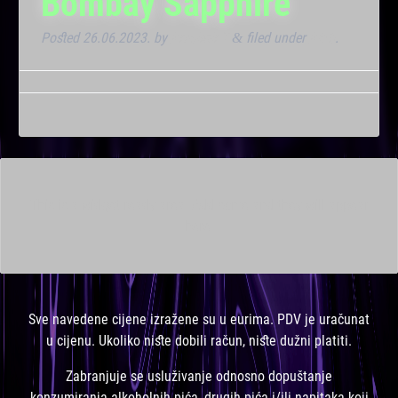
Bombay Sapphire
Posted
26.06.2023.
by
Kresimir T
filed under
Klub
.
&
This is a widget ready area. Add some and they will appear
here.
Sve navedene cijene izražene su u eurima. PDV je uračunat
u cijenu. Ukoliko niste dobili račun, niste dužni platiti.
Zabranjuje se usluživanje odnosno dopuštanje
konzumiranja alkoholnih pića, drugih pića i/ili napitaka koji