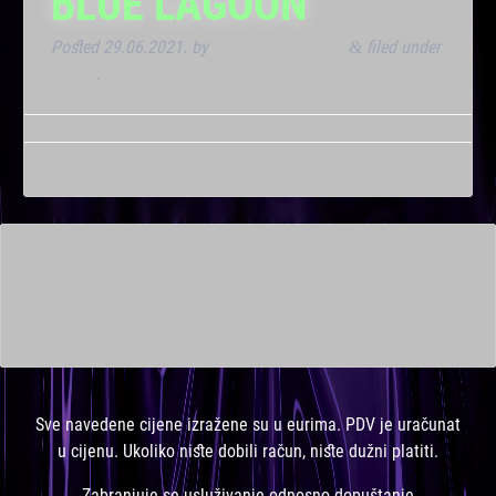
BLUE LAGOON
Posted
29.06.2021.
by
Marana Bar admin
filed under
&
Noćna
.
This is a widget ready area. Add some and they will appear
here.
Sve navedene cijene izražene su u eurima. PDV je uračunat
u cijenu. Ukoliko niste dobili račun, niste dužni platiti.
Zabranjuje se usluživanje odnosno dopuštanje