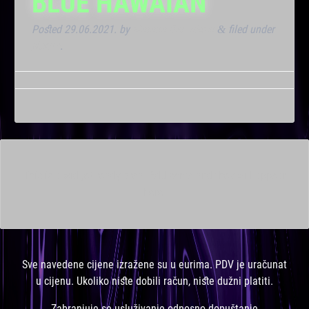
BLUE HAWAIAN
Posted
29.06.2021.
by
Marana Bar admin
filed under
&
Noćna
.
This is a widget ready area. Add some and they will appear
here.
Sve navedene cijene izražene su u eurima. PDV je uračunat
u cijenu. Ukoliko niste dobili račun, niste dužni platiti.
Zabranjuje se usluživanje odnosno dopuštanje