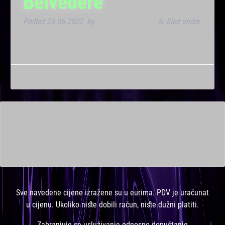
Belvedere
Posted
28.06.2022.
by
Marana Bar admin
filed under
&
Klub
.
This is a widget ready area. Add some and they will appear
here.
Sve navedene cijene izražene su u eurima. PDV je uračunat
u cijenu. Ukoliko niste dobili račun, niste dužni platiti.
Zabranjuje se usluživanje odnosno dopuštanje