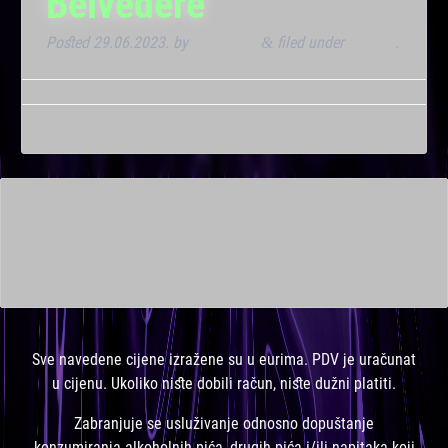
Belvedere
Posted
29.06.2023.
by
Kresimir T
filed under
Dnevna
.
&
This is a widget ready area. Add some and they will appear
here.
Sve navedene cijene izražene su u eurima. PDV je uračunat
u cijenu. Ukoliko niste dobili račun, niste dužni platiti.
Zabranjuje se usluživanje odnosno dopuštanje
konzumiranja alkoholnih pića, drugih pića i/ili napitaka koji