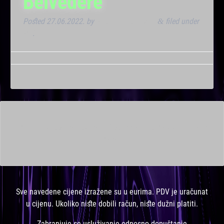
Belvedere
Posted
27.06.2022.
by
Marana Bar admin
filed under
&
VIP
.
This is a widget ready area. Add some and they will appear
here.
Sve navedene cijene izražene su u eurima. PDV je uračunat
u cijenu. Ukoliko niste dobili račun, niste dužni platiti.
Zabranjuje se usluživanje odnosno dopuštanje