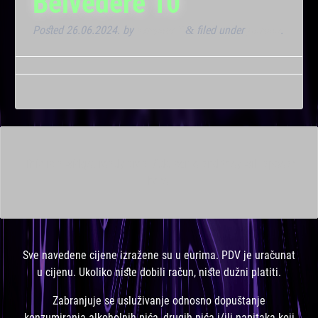
Belvedere 10
Posted
26.06.2024.
by
Kresimir T
filed under
Dnevna
.
&
This is a widget ready area. Add some and they will appear
here.
Sve navedene cijene izražene su u eurima. PDV je uračunat
u cijenu. Ukoliko niste dobili račun, niste dužni platiti.
Zabranjuje se usluživanje odnosno dopuštanje
konzumiranja alkoholnih pića, drugih pića i/ili napitaka koji