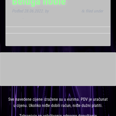
Beluga noble
Posted
28.06.2022.
by
Marana Bar admin
filed under
&
Noćna
.
This is a widget ready area. Add some and they will appear
here.
Sve navedene cijene izražene su u eurima. PDV je uračunat
u cijenu. Ukoliko niste dobili račun, niste dužni platiti.
Zabranjuje se usluživanje odnosno dopuštanje