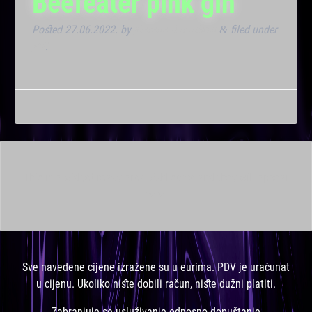
Beefeater pink gin
Posted
27.06.2022.
by
Marana Bar admin
filed under
&
VIP
.
This is a widget ready area. Add some and they will appear
here.
Sve navedene cijene izražene su u eurima. PDV je uračunat
u cijenu. Ukoliko niste dobili račun, niste dužni platiti.
Zabranjuje se usluživanje odnosno dopuštanje