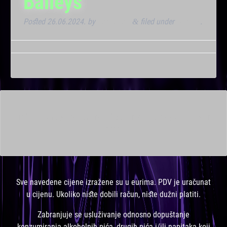
Baileys
Posted
26.06.2024.
by
Kresimir T
filed under
Dnevna
.
&
This is a widget ready area. Add some and they will appear
here.
Sve navedene cijene izražene su u eurima. PDV je uračunat
u cijenu. Ukoliko niste dobili račun, niste dužni platiti.
Zabranjuje se usluživanje odnosno dopuštanje
konzumiranja alkoholnih pića, drugih pića i/ili napitaka koji