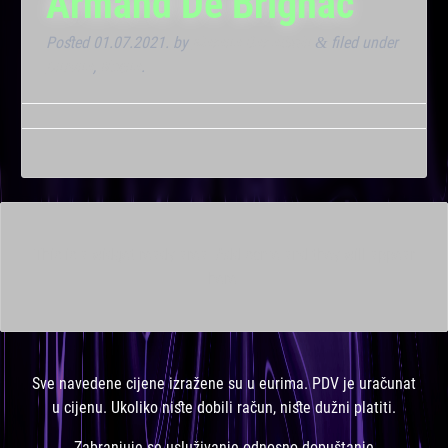
Armand De Brignac
Posted
01.07.2021.
by
Marana Bar admin
filed under
&
Dnevna
,
Noćna
.
This is a widget ready area. Add some and they will appear
here.
Sve navedene cijene izražene su u eurima. PDV je uračunat
u cijenu. Ukoliko niste dobili račun, niste dužni platiti.
Zabranjuje se usluživanje odnosno dopuštanje