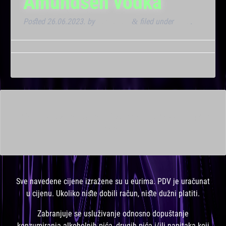
Amundsen vodka
Posted
26.06.2023.
by
Kresimir T
filed under
Klub
.
&
This is a widget ready area. Add some and they will appear
here.
Sve navedene cijene izražene su u eurima. PDV je uračunat
u cijenu. Ukoliko niste dobili račun, niste dužni platiti.
Zabranjuje se usluživanje odnosno dopuštanje
konzumiranja alkoholnih pića, drugih pića i/ili napitaka koji