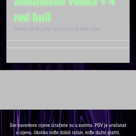
Amundsen vodka + 4
red bull
Posted
19.06.2026.
by
Davor G
filed under
Klub
.
&
This is a widget ready area. Add some and they will appear
here.
Sve navedene cijene izražene su u eurima. PDV je uračunat
u cijenu. Ukoliko niste dobili račun, niste dužni platiti.