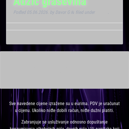
Adžić graševina
Posted
05.06.2026.
by
Davor G
filed under
Noćna
.
&
This is a widget ready area. Add some and they will appear
here.
Sve navedene cijene izražene su u eurima. PDV je uračunat
u cijenu. Ukoliko niste dobili račun, niste dužni platiti.
Zabranjuje se usluživanje odnosno dopuštanje
konzumiranja alkoholnih pića, drugih pića i/ili napitaka koji