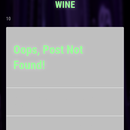
WINE
10
Oops, Post Not
Found!
Uh Oh. Something is missing. Try double checking
things.
This is the error message in the archive.php template.