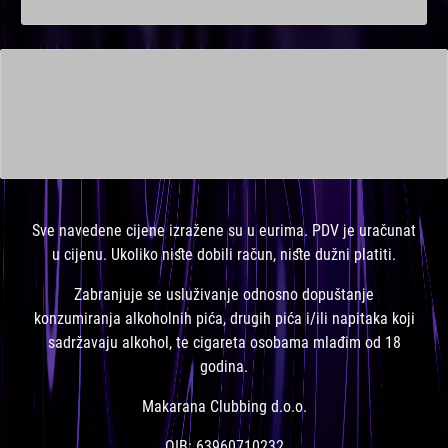
This is a widget ready area. Add some and they will appear
here.
Sve navedene cijene izražene su u eurima. PDV je uračunat
u cijenu. Ukoliko niste dobili račun, niste dužni platiti.
Zabranjuje se usluživanje odnosno dopuštanje
konzumiranja alkoholnih pića, drugih pića i/ili napitaka koji
sadržavaju alkohol, te cigareta osobama mlađim od 18
godina.
Makarana Clubbing d.o.o.
OIB: 63960710232