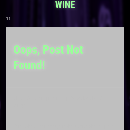
WINE
11
Oops, Post Not
Found!
Uh Oh. Something is missing. Try double checking
things.
This is the error message in the archive.php template.