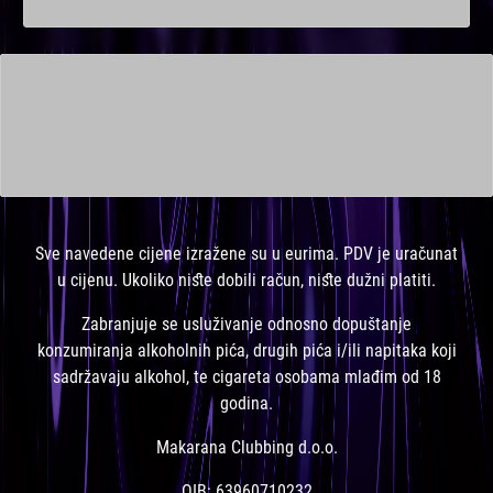
This is a widget ready area. Add some and they will appear
here.
Sve navedene cijene izražene su u eurima. PDV je uračunat
u cijenu. Ukoliko niste dobili račun, niste dužni platiti.
Zabranjuje se usluživanje odnosno dopuštanje
konzumiranja alkoholnih pića, drugih pića i/ili napitaka koji
sadržavaju alkohol, te cigareta osobama mlađim od 18
godina.
Makarana Clubbing d.o.o.
OIB: 63960710232