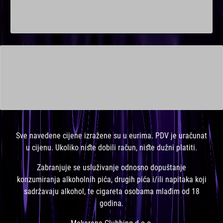
This is the error message in the archive.php template.
This is a widget ready area. Add some and they will appear
here.
Sve navedene cijene izražene su u eurima. PDV je uračunat
u cijenu. Ukoliko niste dobili račun, niste dužni platiti.
Zabranjuje se usluživanje odnosno dopuštanje
konzumiranja alkoholnih pića, drugih pića i/ili napitaka koji
sadržavaju alkohol, te cigareta osobama mlađim od 18
godina.