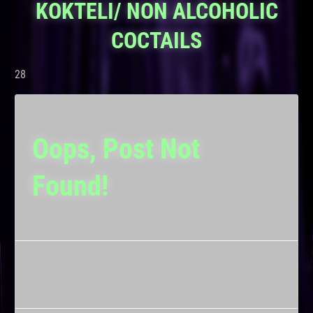
KOKTELI/ NON ALCOHOLIC
COCTAILS
28
Oops, Post Not
Found!
Uh Oh. Something is missing. Try double checking
things.