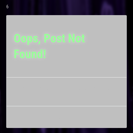
6
Oops, Post Not
Found!
Uh Oh. Something is missing. Try double checking
things.
This is the error message in the archive.php template.