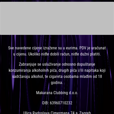
This is a widget ready area. Add some and they will appear
here.
Sve navedene cijene izražene su u eurima. PDV je uračunat
u cijenu. Ukoliko niste dobili račun, niste dužni platiti.
Zabranjuje se usluživanje odnosno dopuštanje
konzumiranja alkoholnih pića, drugih pića i/ili napitaka koji
sadržavaju alkohol, te cigareta osobama mlađim od 18
godina.
Makarana Clubbing d.o.o.
OIB: 63960710232
Ulica Radoslava Cimermana 74 a, Zagreb